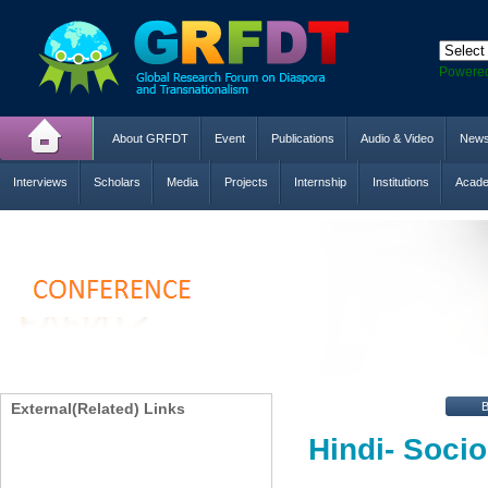
Powere
About GRFDT
Event
Publications
Audio & Video
New
Interviews
Scholars
Media
Projects
Internship
Institutions
Acade
External(Related) Links
Hindi- Socio