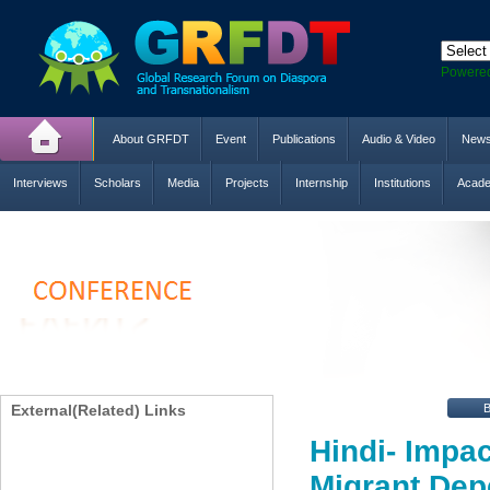
Powere
About GRFDT
Event
Publications
Audio & Video
New
Interviews
Scholars
Media
Projects
Internship
Institutions
Acade
External(Related) Links
Hindi- Impac
Migrant Dep