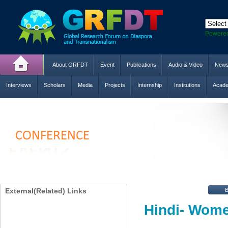
Powere
About GRFDT
Event
Publications
Audio & Video
New
Interviews
Scholars
Media
Projects
Internship
Institutions
Acade
External(Related) Links
Hindi- Wome